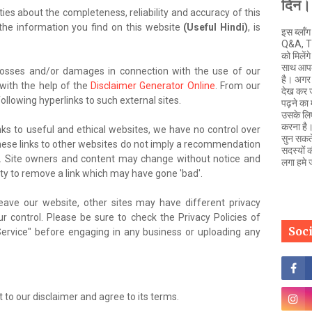
दिन।
s about the completeness, reliability and accuracy of this
the information you find on this website
(Useful Hindi)
, is
इस ब्लॉ
Q&A, Ti
को मिलें
साथ आपक
y losses and/or damages in connection with the use of our
है। अगर 
with the help of the
Disclaimer Generator Online
. From our
देख कर 
ollowing hyperlinks to such external sites.
पढ़ने का
उसके लिए
करना है।
inks to useful and ethical websites, we have no control over
सुन सकते
These links to other websites do not imply a recommendation
सदस्यों 
es. Site owners and content may change without notice and
लगा हमे 
y to remove a link which may have gone 'bad'.
ave our website, other sites may have different privacy
 control. Please be sure to check the Privacy Policies of
Soc
Service" before engaging in any business or uploading any
 to our disclaimer and agree to its terms.